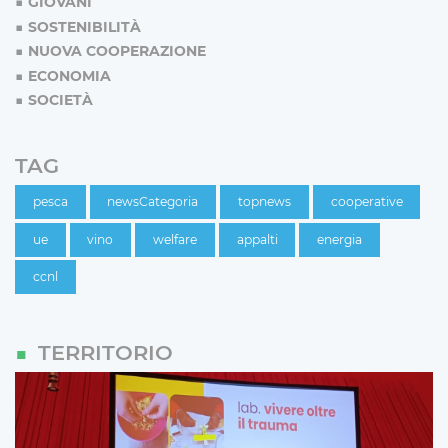
GIOVANI
SOSTENIBILITÀ
NUOVA COOPERAZIONE
ECONOMIA
SOCIETÀ
TAG
pesca
newsCategoria
topnews
cooperative
ue
vino
welfare
appalti
energia
ccnl
TERRITORIO