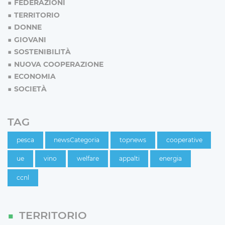
FEDERAZIONI
TERRITORIO
DONNE
GIOVANI
SOSTENIBILITÀ
NUOVA COOPERAZIONE
ECONOMIA
SOCIETÀ
TAG
pesca
newsCategoria
topnews
cooperative
ue
vino
welfare
appalti
energia
ccnl
TERRITORIO