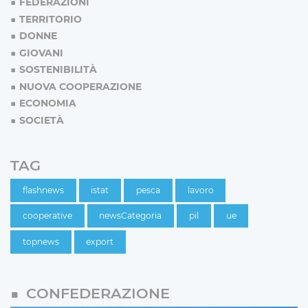
FEDERAZIONI
TERRITORIO
DONNE
GIOVANI
SOSTENIBILITÀ
NUOVA COOPERAZIONE
ECONOMIA
SOCIETÀ
TAG
flashnews
istat
pesca
lavoro
cooperative
newsCategoria
pil
ue
topnews
export
CONFEDERAZIONE