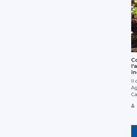
Co
l’
in
Il
Ag
Ca