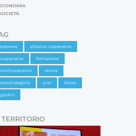
ECONOMIA
SOCIETÀ
AG
topnews
alleanza cooperative
cooperative
formazione
confcooperative
donne
newsCategoria
pnrr
lavoro
gardini
TERRITORIO