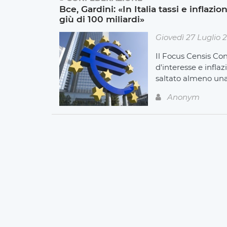
Bce, Gardini: «In Italia tassi e inflaz
giù di 100 miliardi»
Giovedì 27 Luglio 
Il Focus Censis Con
d'interesse e inflaz
saltato almeno un
Anonym