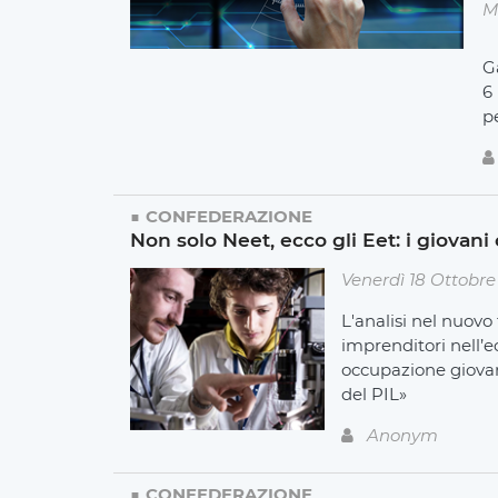
M
Ga
6 
p
CONFEDERAZIONE
Non solo Neet, ecco gli Eet: i giovan
Venerdì 18 Ottobr
L'analisi nel nuovo
imprenditori nell’
occupazione giovani
del PIL»
Anonym
CONFEDERAZIONE