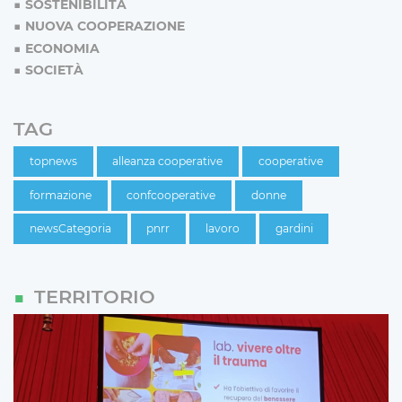
SOSTENIBILITÀ
NUOVA COOPERAZIONE
ECONOMIA
SOCIETÀ
TAG
topnews
alleanza cooperative
cooperative
formazione
confcooperative
donne
newsCategoria
pnrr
lavoro
gardini
TERRITORIO