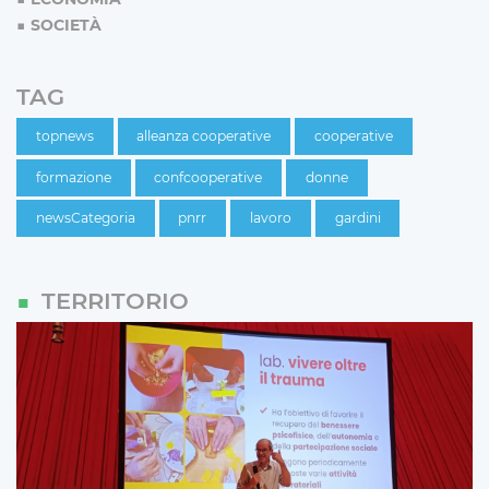
SOCIETÀ
TAG
topnews
alleanza cooperative
cooperative
formazione
confcooperative
donne
newsCategoria
pnrr
lavoro
gardini
TERRITORIO