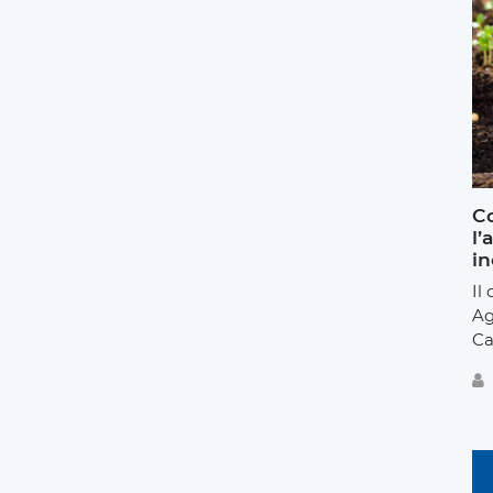
Co
l’
in
Il
Ag
Ca