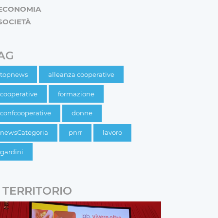
ECONOMIA
SOCIETÀ
AG
topnews
alleanza cooperative
cooperative
formazione
confcooperative
donne
newsCategoria
pnrr
lavoro
gardini
TERRITORIO