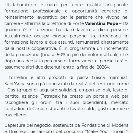
«Il laboratorio è nato per unire qualità artigianale,
formazione professionale e opportunità concrete di
reinserimento lavorativo per le persone che vivono nel
carcere – afferma la direttrice di Eortè
Valentina Pepe
– Da
quando è in funzione ha dato lavoro a dieci persone.
Attualmente occupa cinque persone: tre tirocinanti in
formazione lavoro e due assunti, remunerati direttamente
dalla nostra cooperativa. È in programma un incremento
della produzione (fino al 50% in più dei volumi attuali) che,
dopo un adeguato percorso di formazione, ci permetterà di
assumere altri due detenuti entro la fine del 2026».
I tortellini e altri prodotti di pasta fresca marchiati
Sant’Anna sono già conosciuti da realtà del territorio come
i Gas (gruppi di acquisto solidale), empori solidali, feste di
partito, aziende (Tetrapak ha creato un portale web per
raccogliere gli ordini tra i suoi dipendenti), mercato
contadino di Carpi, ristoranti e tavole calde, gastronomie e
macellerie.
L’apertura del negozio, sostenuta da Fondazione di Modena
e Unicredit nell’ambito del concorso “Make Your Impact”,