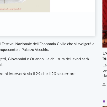
l
Festival Nazionale dell’Economia Civile che
si svolgerà a
Cinquecento a Palazzo Vecchio.
L'
fe
rgetti, Giovannini e Orlando. La chiusura dei lavori sarà
La
i.
pr
ini interverrà sia il 24 che il 26 settembre
de