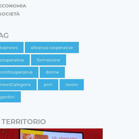
ECONOMIA
SOCIETÀ
AG
topnews
alleanza cooperative
cooperative
formazione
confcooperative
donne
newsCategoria
pnrr
lavoro
gardini
TERRITORIO