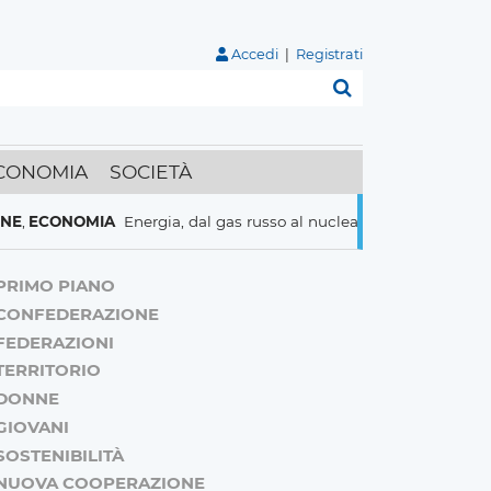
Accedi
|
Registrati
Cerca
CONOMIA
SOCIETÀ
CONOMIA
Energia, dal gas russo al nucleare italiani pronti a tutto 
PRIMO PIANO
CONFEDERAZIONE
FEDERAZIONI
TERRITORIO
DONNE
GIOVANI
SOSTENIBILITÀ
NUOVA COOPERAZIONE