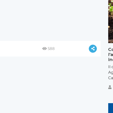
588
Co
l’
in
Il
Ag
Ca