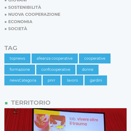
GIOVANI
SOSTENIBILITÀ
NUOVA COOPERAZIONE
ECONOMIA
SOCIETÀ
TAG
topnews
alleanza cooperative
cooperative
formazione
confcooperative
donne
newsCategoria
pnrr
lavoro
gardini
TERRITORIO