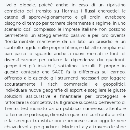
livello globale, poiché anche in caso di un ripristino
completo del transito su Hormuz i flussi energetici, le
catene di approvvigionamento e gli ordini avrebbero
bisogno di tempo per tornare pienamente a regime. In uno
scenario così complesso le imprese italiane non possono
permettersi un atteggiamento passivo e per loro diventa
"fondamentale mantenere da un lato un presidio e un
controllo rigido sulle proprie filiere, e dall'altro ampliare di
pari passo lo sguardo anche a nuovi mercati e fonti di
diversificazione per ridurre la dipendenza dai quadranti
geopolitici più instabili", sottolinea terzulli. È proprio in
questo contesto che SACE fa la differenza sul campo,
offrendo alle aziende gli strumenti necessari per leggere
accuratamente i rischi commerciali e geopolitici,
individuare nuove geografie di export e scegliere le giuste
soluzioni assicurative e finanziarie per proteggersi e
rafforzare la competitività. Il grande successo dell'evento di
Trento, testimoniato da un pubblico numeroso, attento e
fortemente partecipe, dimostra quanto il confronto diretto
e la sinergia tra istituzioni e imprese siano oggi le vere
chiavi di volta per guidare il Made in Italy attraverso le sfide