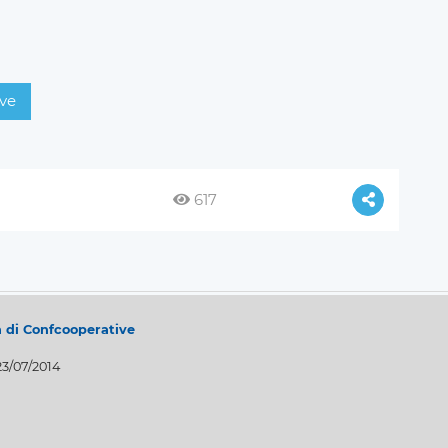
ve
617
a di Confcooperative
23/07/2014