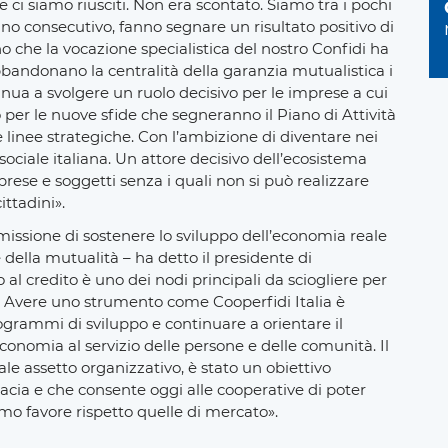
he ci siamo riusciti. Non era scontato. Siamo tra i pochi
anno consecutivo, fanno segnare un risultato positivo di
o che la vocazione specialistica del nostro Confidi ha
bandonano la centralità della garanzia mutualistica i
inua a svolgere un ruolo decisivo per le imprese a cui
o per le nuove sfide che segneranno il Piano di Attività
linee strategiche. Con l’ambizione di diventare nei
sociale italiana. Un attore decisivo dell’ecosistema
prese e soggetti senza i quali non si può realizzare
ttadini».
 missione di sostenere lo sviluppo dell’economia reale
 della mutualità – ha detto il presidente di
al credito è uno dei nodi principali da sciogliere per
e. Avere uno strumento come Cooperfidi Italia è
grammi di sviluppo e continuare a orientare il
onomia al servizio delle persone e delle comunità. Il
le assetto organizzativo, è stato un obiettivo
acia e che consente oggi alle cooperative di poter
emo favore rispetto quelle di mercato».