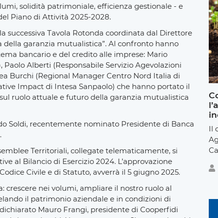
lumi, solidità patrimoniale, efficienza gestionale - e
del Piano di Attività 2025-2028.
lla successiva Tavola Rotonda coordinata dal Direttore
à della garanzia mutualistica”. Al confronto hanno
tema bancario e del credito alle imprese: Mario
 Paolo Alberti (Responsabile Servizio Agevolazioni
rea Burchi (Regional Manager Centro Nord Italia di
iative Impact di Intesa Sanpaolo) che hanno portato il
Co
 sul ruolo attuale e futuro della garanzia mutualistica
l’
in
 Aldo Soldi, recentemente nominato Presidente di Banca
Il
.
Ag
Ca
emblee Territoriali, collegate telematicamente, si
lative al Bilancio di Esercizio 2024. L’approvazione
Codice Civile e di Statuto, avverrà il 5 giugno 2025.
: crescere nei volumi, ampliare il nostro ruolo al
elando il patrimonio aziendale e in condizioni di
dichiarato Mauro Frangi, presidente di Cooperfidi