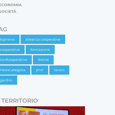
ECONOMIA
SOCIETÀ
AG
topnews
alleanza cooperative
cooperative
formazione
confcooperative
donne
newsCategoria
pnrr
lavoro
gardini
TERRITORIO