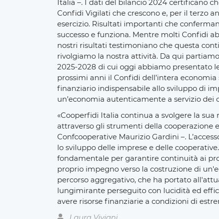
Italia –. I dati del bilancio 2024 certificano c
Confidi Vigilati che crescono e, per il terzo 
esercizio. Risultati importanti che conferman
successo e funziona. Mentre molti Confidi ab
nostri risultati testimoniano che questa cont
rivolgiamo la nostra attività. Da qui partiam
2025-2028 di cui oggi abbiamo presentato le 
prossimi anni il Confidi dell’intera economia 
finanziario indispensabile allo sviluppo di im
un’economia autenticamente a servizio dei ci
«Cooperfidi Italia continua a svolgere la sua
attraverso gli strumenti della cooperazione e
Confcooperative Maurizio Gardini –. L’accesso 
lo sviluppo delle imprese e delle cooperativ
fondamentale per garantire continuità ai pro
proprio impegno verso la costruzione di un'ec
percorso aggregativo, che ha portato all'attua
lungimirante perseguito con lucidità ed effic
avere risorse finanziarie a condizioni di estr
Laura Viviani