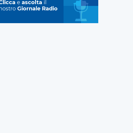
Clicca
e
ascolta
il
nostro
Giornale Radio