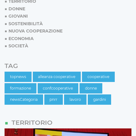
TERRITORIO
DONNE
GIOVANI
SOSTENIBILITÀ
NUOVA COOPERAZIONE
ECONOMIA
SOCIETÀ
TAG
topnews
alleanza cooperative
cooperative
formazione
confcooperative
donne
newsCategoria
pnrr
lavoro
gardini
TERRITORIO