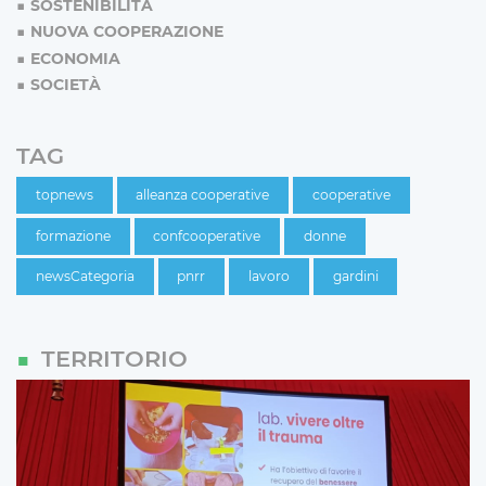
SOSTENIBILITÀ
NUOVA COOPERAZIONE
ECONOMIA
SOCIETÀ
TAG
topnews
alleanza cooperative
cooperative
formazione
confcooperative
donne
newsCategoria
pnrr
lavoro
gardini
TERRITORIO