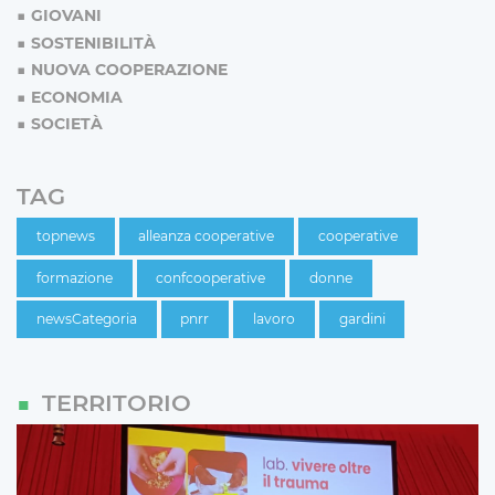
GIOVANI
SOSTENIBILITÀ
NUOVA COOPERAZIONE
ECONOMIA
SOCIETÀ
TAG
topnews
alleanza cooperative
cooperative
formazione
confcooperative
donne
newsCategoria
pnrr
lavoro
gardini
TERRITORIO