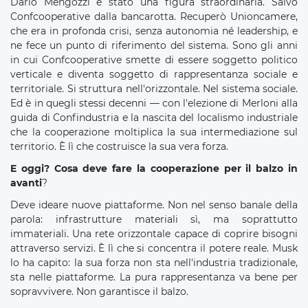
Dario Mengozzi è stato una figura straordinaria. Salvò
Confcooperative dalla bancarotta. Recuperò Unioncamere,
che era in profonda crisi, senza autonomia né leadership, e
ne fece un punto di riferimento del sistema. Sono gli anni
in cui Confcooperative smette di essere soggetto politico
verticale e diventa soggetto di rappresentanza sociale e
territoriale. Si struttura nell'orizzontale. Nel sistema sociale.
Ed è in quegli stessi decenni — con l'elezione di Merloni alla
guida di Confindustria e la nascita del localismo industriale
che la cooperazione moltiplica la sua intermediazione sul
territorio. È lì che costruisce la sua vera forza.
E oggi? Cosa deve fare la cooperazione per il balzo in
avanti
?
Deve ideare nuove piattaforme. Non nel senso banale della
parola: infrastrutture materiali sì, ma soprattutto
immateriali. Una rete orizzontale capace di coprire bisogni
attraverso servizi. È lì che si concentra il potere reale. Musk
lo ha capito: la sua forza non sta nell'industria tradizionale,
sta nelle piattaforme. La pura rappresentanza va bene per
sopravvivere. Non garantisce il balzo.