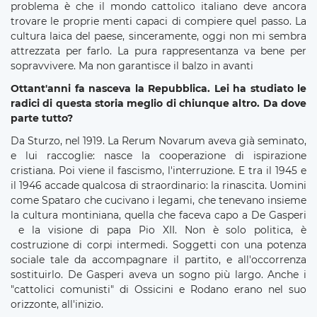
problema è che il mondo cattolico italiano deve ancora
trovare le proprie menti capaci di compiere quel passo. La
cultura laica del paese, sinceramente, oggi non mi sembra
attrezzata per farlo. La pura rappresentanza va bene per
sopravvivere. Ma non garantisce il balzo in avanti
Ottant'anni fa nasceva la Repubblica. Lei ha studiato le
radici di questa storia meglio di chiunque altro. Da dove
parte tutto?
Da Sturzo, nel 1919. La Rerum Novarum aveva già seminato,
e lui raccoglie: nasce la cooperazione di ispirazione
cristiana. Poi viene il fascismo, l'interruzione. E tra il 1945 e
il 1946 accade qualcosa di straordinario: la rinascita. Uomini
come Spataro che cucivano i legami, che tenevano insieme
la cultura montiniana, quella che faceva capo a De Gasperi
e la visione di papa Pio XII. Non è solo politica, è
costruzione di corpi intermedi. Soggetti con una potenza
sociale tale da accompagnare il partito, e all'occorrenza
sostituirlo. De Gasperi aveva un sogno più largo. Anche i
"cattolici comunisti" di Ossicini e Rodano erano nel suo
orizzonte, all'inizio.