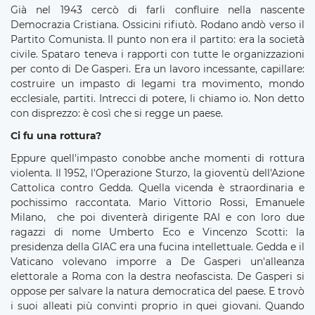
Già nel 1943 cercò di farli confluire nella nascente
Democrazia Cristiana. Ossicini rifiutò. Rodano andò verso il
Partito Comunista. Il punto non era il partito: era la società
civile. Spataro teneva i rapporti con tutte le organizzazioni
per conto di De Gasperi. Era un lavoro incessante, capillare:
costruire un impasto di legami tra movimento, mondo
ecclesiale, partiti. Intrecci di potere, li chiamo io. Non detto
con disprezzo: è così che si regge un paese.
Ci fu una rottura?
Eppure quell'impasto conobbe anche momenti di rottura
violenta. Il 1952, l'Operazione Sturzo, la gioventù dell'Azione
Cattolica contro Gedda. Quella vicenda è straordinaria e
pochissimo raccontata. Mario Vittorio Rossi, Emanuele
Milano, che poi diventerà dirigente RAI e con loro due
ragazzi di nome Umberto Eco e Vincenzo Scotti: la
presidenza della GIAC era una fucina intellettuale. Gedda e il
Vaticano volevano imporre a De Gasperi un'alleanza
elettorale a Roma con la destra neofascista. De Gasperi si
oppose per salvare la natura democratica del paese. E trovò
i suoi alleati più convinti proprio in quei giovani. Quando