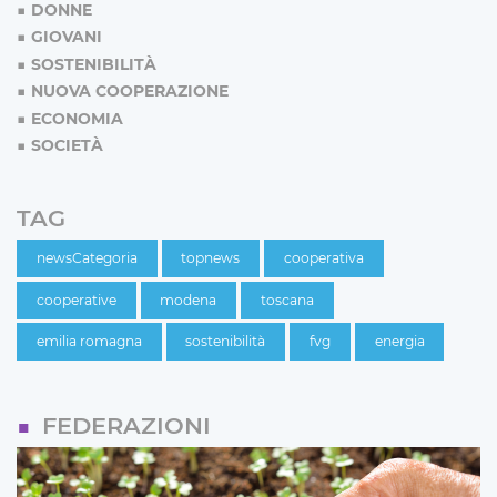
DONNE
GIOVANI
SOSTENIBILITÀ
NUOVA COOPERAZIONE
ECONOMIA
SOCIETÀ
TAG
newsCategoria
topnews
cooperativa
cooperative
modena
toscana
emilia romagna
sostenibilità
fvg
energia
FEDERAZIONI