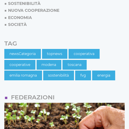
SOSTENIBILITÀ
NUOVA COOPERAZIONE
ECONOMIA
SOCIETÀ
TAG
newsCategoria
topnews
cooperativa
cooperative
modena
toscana
emilia romagna
sostenibilità
fvg
energia
FEDERAZIONI