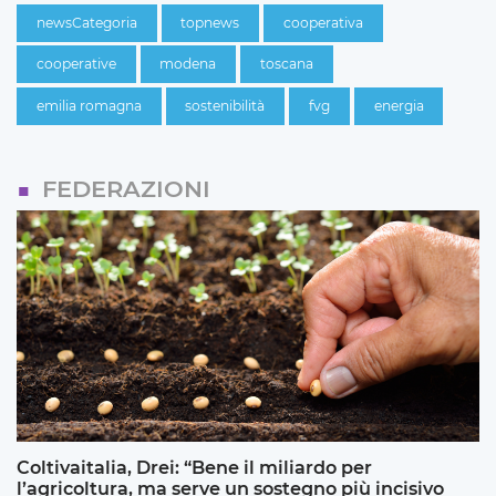
newsCategoria
topnews
cooperativa
cooperative
modena
toscana
emilia romagna
sostenibilità
fvg
energia
FEDERAZIONI
Coltivaitalia, Drei: “Bene il miliardo per
l’agricoltura, ma serve un sostegno più incisivo