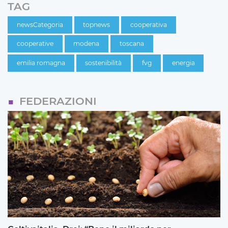
TAG
newsCategoria
topnews
cooperativa
cooperative
modena
toscana
emilia romagna
sostenibilità
fvg
energia
FEDERAZIONI