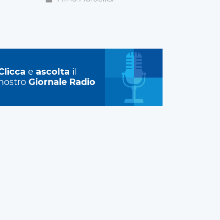
Clicca
e
ascolta
il
nostro
Giornale Radio