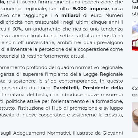
Ca
ia
, restituiscono l’immagine di una cooperazione che
la
’economia regionale, con oltre
9.000 imprese
, circa
st
ssivo che raggiunge i
4 miliardi
di euro. Numeri
 criticità non trascurabili: negli ultimi cinque anni il
circa il 30%, un andamento che ricalca una tendenza
za ancora limitata nei settori ad alta intensità di
e spin off universitarie, ambiti nei quali prevalgono
ia di alimentare la percezione della cooperazione come
otenzialità restino fortemente attuali.
giornamento profondo del quadro normativo regionale.
urgenza di superare l’impianto della Legge Regionale
ata a sostenere le sfide contemporanee. In questo
e presentato da Lucia
Parchitelli, Presidente della
Co
cr
firmataria del testo, che introduce nuove misure di
ti, politiche attive per l’orientamento e la formazione,
rattutto, l’istituzione di Hub di promozione e sviluppo
scita di nuove cooperative e sostenerne la crescita,
 sugli Adeguamenti Normativi, illustrate da Giovanni