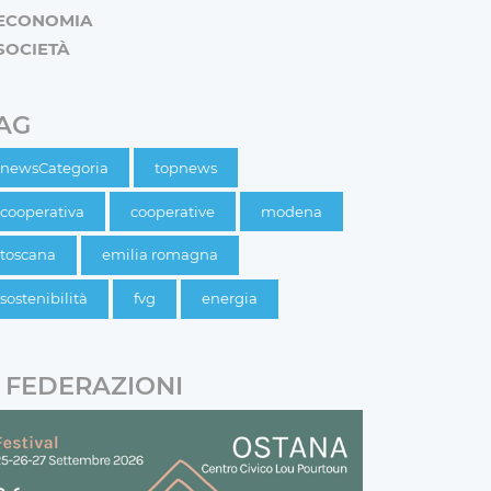
ECONOMIA
SOCIETÀ
AG
newsCategoria
topnews
cooperativa
cooperative
modena
toscana
emilia romagna
sostenibilità
fvg
energia
FEDERAZIONI