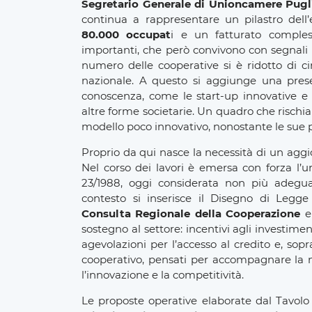
Segretario Generale di Unioncamere Pugl
continua a rappresentare un pilastro dell
80.000 occupat
i e un fatturato comple
importanti, che però convivono con segnali di
numero delle cooperative si è ridotto di 
nazionale. A questo si aggiunge una presen
conoscenza, come le start-up innovative e l
altre forme societarie. Un quadro che risch
modello poco innovativo, nonostante le sue p
Proprio da qui nasce la necessità di un ag
Nel corso dei lavori è emersa con forza l’
23/1988, oggi considerata non più adegu
contesto si inserisce il Disegno di Legg
Consulta Regionale della Cooperazione
e 
sostegno al settore: incentivi agli investimen
agevolazioni per l’accesso al credito e, sop
cooperativo, pensati per accompagnare la na
l’innovazione e la competitività.
Le proposte operative elaborate dal Tavolo