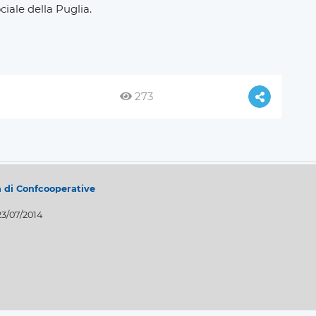
iale della Puglia.
273
a di Confcooperative
23/07/2014