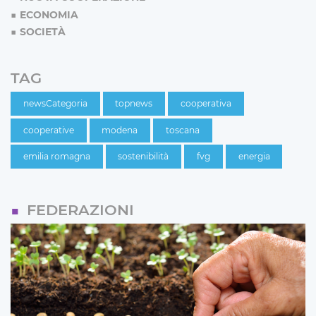
ECONOMIA
SOCIETÀ
TAG
newsCategoria
topnews
cooperativa
cooperative
modena
toscana
emilia romagna
sostenibilità
fvg
energia
FEDERAZIONI