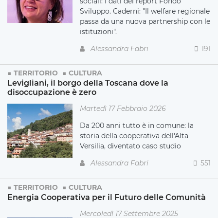
sociali: i dati del report Fondo
Sviluppo. Caderni: "Il welfare regionale
passa da una nuova partnership con le
istituzioni".
Alessandra Fabri
191
TERRITORIO
CULTURA
Levigliani, il borgo della Toscana dove la
disoccupazione è zero
Martedì 17 Febbraio 2026
Da 200 anni tutto è in comune: la
storia della cooperativa dell'Alta
Versilia, diventato caso studio
Alessandra Fabri
551
TERRITORIO
CULTURA
Energia Cooperativa per il Futuro delle Comunità
Mercoledì 17 Settembre 2025