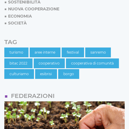
SOSTENIBILITÀ
NUOVA COOPERAZIONE
ECONOMIA
SOCIETÀ
TAG
turismo
aree interne
festival
sanremo
bitac 2022
cooperativo
cooperativa di comunità
culturiamo
esibrisi
borgo
FEDERAZIONI