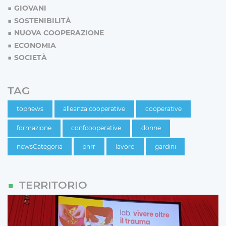
GIOVANI
SOSTENIBILITÀ
NUOVA COOPERAZIONE
ECONOMIA
SOCIETÀ
TAG
topnews
alleanza cooperative
cooperative
formazione
confcooperative
donne
newsCategoria
pnrr
lavoro
gardini
TERRITORIO