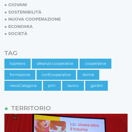
GIOVANI
SOSTENIBILITÀ
NUOVA COOPERAZIONE
ECONOMIA
SOCIETÀ
TAG
topnews
alleanza cooperative
cooperative
formazione
confcooperative
donne
newsCategoria
pnrr
lavoro
gardini
TERRITORIO