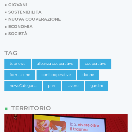
GIOVANI
SOSTENIBILITÀ
NUOVA COOPERAZIONE
ECONOMIA
SOCIETÀ
TAG
topnews
alleanza cooperative
cooperative
formazione
confcooperative
donne
newsCategoria
pnrr
lavoro
gardini
TERRITORIO