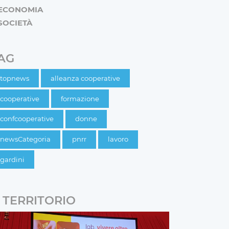
ECONOMIA
SOCIETÀ
AG
topnews
alleanza cooperative
cooperative
formazione
confcooperative
donne
newsCategoria
pnrr
lavoro
gardini
TERRITORIO