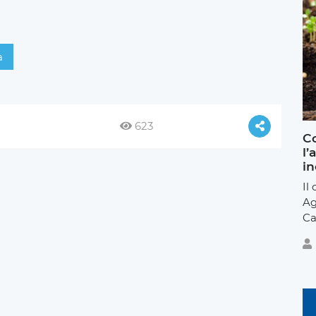
a
623
Co
l’
in
Il
Ag
Ca