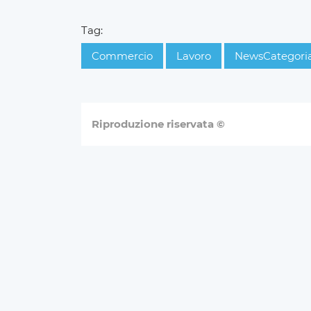
Tag:
Commercio
Lavoro
NewsCategori
Riproduzione riservata ©