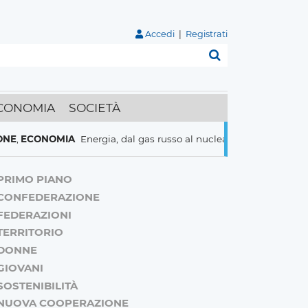
Accedi
|
Registrati
Cerca
CONOMIA
SOCIETÀ
NOMIA
Energia, dal gas russo al nucleare italiani pronti a tutto pe
PRIMO PIANO
CONFEDERAZIONE
FEDERAZIONI
TERRITORIO
DONNE
GIOVANI
SOSTENIBILITÀ
NUOVA COOPERAZIONE