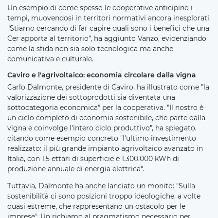
Un esempio di come spesso le cooperative anticipino i
tempi, muovendosi in territori normativi ancora inesplorati.
"Stiamo cercando di far capire quali sono i benefici che una
Cer apporta al territorio", ha aggiunto Vanzo, evidenziando
come la sfida non sia solo tecnologica ma anche
comunicativa e culturale.
Caviro e l'agrivoltaico: economia circolare dalla vigna
Carlo Dalmonte, presidente di Caviro, ha illustrato come "la
valorizzazione dei sottoprodotti sia diventata una
sottocategoria economica" per la cooperativa. "Il nostro è
un ciclo completo di economia sostenibile, che parte dalla
vigna e coinvolge l'intero ciclo produttivo", ha spiegato,
citando come esempio concreto "l'ultimo investimento
realizzato: il più grande impianto agrivoltaico avanzato in
Italia, con 1,5 ettari di superficie e 1.300.000 kWh di
produzione annuale di energia elettrica".
Tuttavia, Dalmonte ha anche lanciato un monito: "Sulla
sostenibilità ci sono posizioni troppo ideologiche, a volte
quasi estreme, che rappresentano un ostacolo per le
imprese". Un richiamo al pragmatismo necessario per