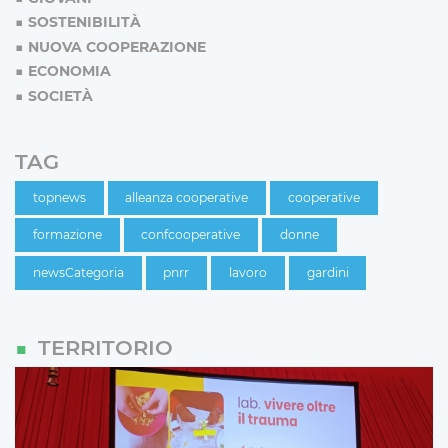
SOSTENIBILITÀ
NUOVA COOPERAZIONE
ECONOMIA
SOCIETÀ
TAG
topnews
alleanza cooperative
cooperative
formazione
confcooperative
donne
newsCategoria
pnrr
lavoro
gardini
TERRITORIO