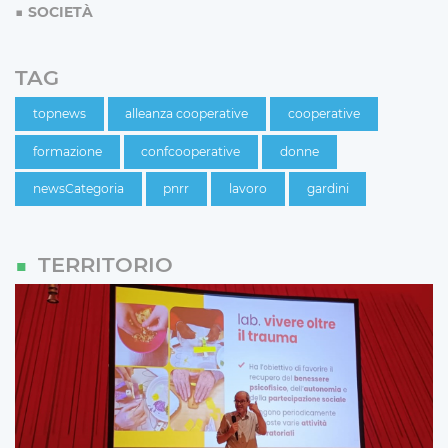
SOCIETÀ
TAG
topnews
alleanza cooperative
cooperative
formazione
confcooperative
donne
newsCategoria
pnrr
lavoro
gardini
TERRITORIO