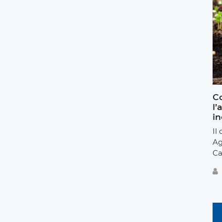
Co
l’
in
Il
Ag
Ca