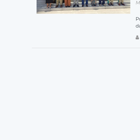
M
P
d