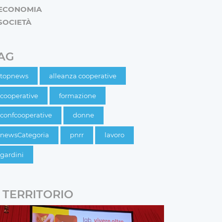
ECONOMIA
SOCIETÀ
AG
topnews
alleanza cooperative
cooperative
formazione
confcooperative
donne
newsCategoria
pnrr
lavoro
gardini
TERRITORIO