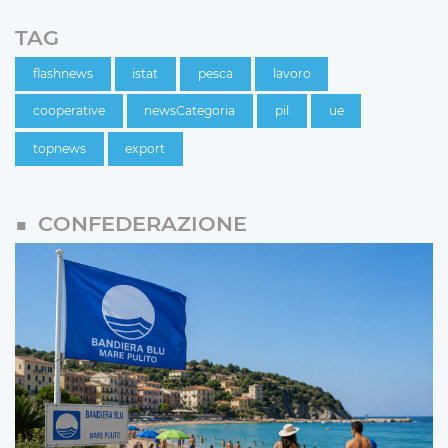
TAG
flashnews
istat
pesca
lavoro
cooperative
newsCategoria
pil
ue
topnews
export
CONFEDERAZIONE